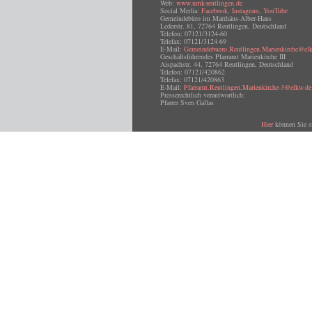
Web:
www.nmk-reutlingen.de
Social Media:
Facebook
,
Instagram
,
YouTube
Gemeindebüro im Matthäus-Alber-Haus
Lederstr. 81, 72764 Reutlingen, Deutschland
Telefon: 07121/3124-60
Telefax: 07121/3124-69
E-Mail:
Gemeindebuero.Reutlingen.Marienkirche@el
Geschäftsführendes Pfarramt Marienkirche III
Aispachstr. 44, 72764 Reutlingen, Deutschland
Telefon: 07121/420862
Telefax: 07121/420863
E-Mail:
Pfarramt.Reutlingen.Marienkirche-3@elkw.de
Presserechtlich verantwortlich:
Pfarrer Sven Gallas
Hier
können Sie s