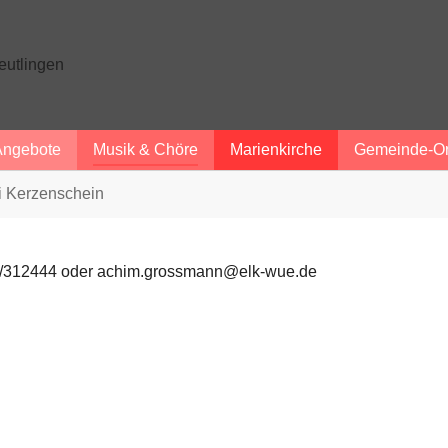
Angebote
Musik & Chöre
Marienkirche
Gemeinde-Or
ei Kerzenschein
121/312444 oder achim.grossmann@elk-wue.de