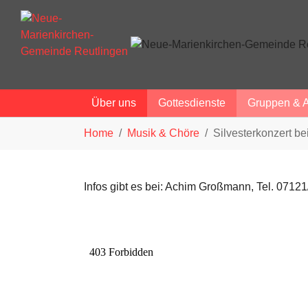
Über uns
Gottesdienste
Gruppen & 
Zum Hauptinhalt springen
Sie sind hier:
Home
Musik & Chöre
Silvesterkonzert b
Infos gibt es bei: Achim Großmann, Tel. 07